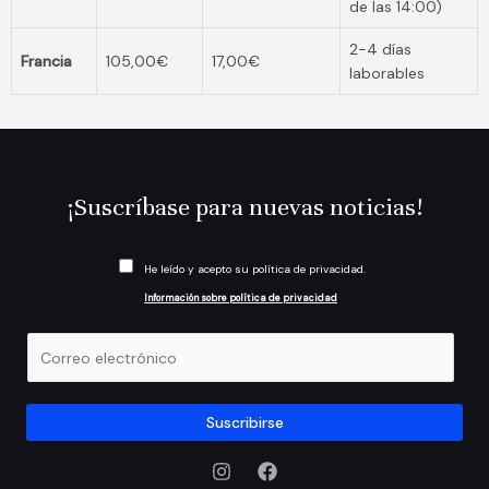
de las 14:00)
2-4 días
Francia
105,00€
17,00€
laborables
¡Suscríbase para nuevas noticias!
C
He leído y acepto su política de privacidad.
a
Información sobre política de privacidad
s
i
E
l
m
l
a
a
i
Suscribirse
s
l
d
*
e