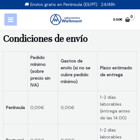
🚚 Envíos gratis en Península (ES/PT) · 24/48h
0.00
€
Condiciones de envío
Pedido
Gastos de
mínimo
envío (si no se
Plazo estimado
(sobre
cubre pedido
de entrega
precio sin
mínimo)
IVA)
1-2 días
laborables
Península
0,00€
0,00€
(entrega antes
de las 14:00)
1-2 días
laborables