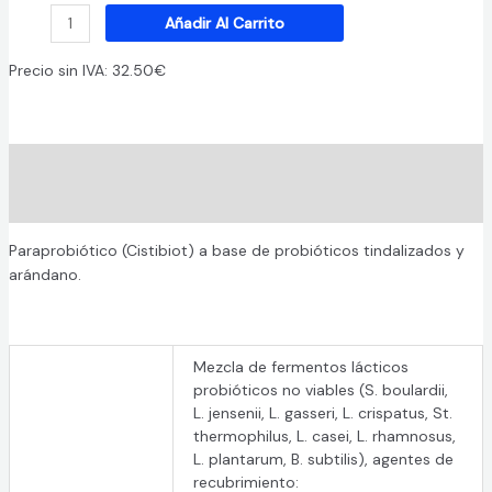
Añadir Al Carrito
Precio sin IVA:
32.50
€
Descripción
Información adicional
Paraprobiótico (Cistibiot) a base de probióticos tindalizados y
arándano.
Mezcla de fermentos lácticos
probióticos no viables (S. boulardii,
L. jensenii, L. gasseri, L. crispatus, St.
thermophilus, L. casei, L. rhamnosus,
L. plantarum, B. subtilis), agentes de
recubrimiento: