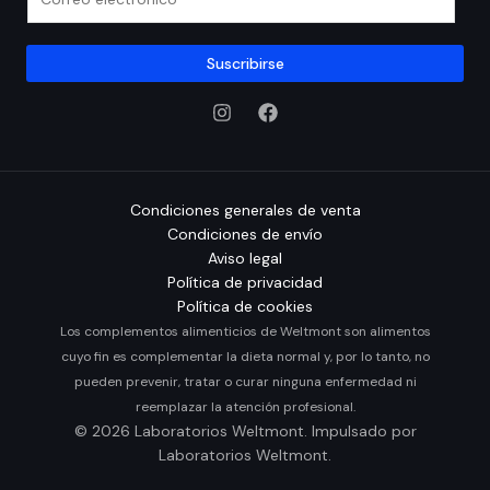
l
m
l
a
a
i
Suscribirse
s
l
d
*
e
v
e
r
Condiciones generales de venta
i
Condiciones de envío
f
Aviso legal
i
Política de privacidad
c
Política de cookies
a
Los complementos alimenticios de Weltmont son alimentos
c
cuyo fin es complementar la dieta normal y, por lo tanto, no
i
pueden prevenir, tratar o curar ninguna enfermedad ni
ó
reemplazar la atención profesional.
n
© 2026 Laboratorios Weltmont. Impulsado por
*
Laboratorios Weltmont.