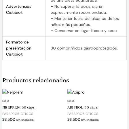
de una dieta equilibrada.
Advertencias
– No superar la dosis diaria
Cistibiot
expresamente recomendada.
– Mantener fuera del alcance de los
niños más pequeños.
– Conservar en lugar fresco y seco.
Formato de
presentación
30 comprimidos gastroprotegidos.
Cistibiot
Productos relacionados
Valorado
Valorado
NERPREM 30 cáps.
ABIPROL 30 cáps.
en
en
0
0
PARAPROBIÓTICOS
PARAPROBIÓTICOS
de
de
5
5
38.50
€
36.50
€
IVA Incluido
IVA Incluido