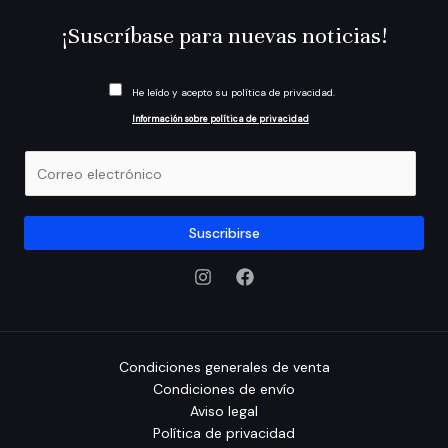
¡Suscríbase para nuevas noticias!
C
He leído y acepto su política de privacidad.
a
Información sobre política de privacidad
s
i
E
l
m
l
a
a
i
Suscribirse
s
l
d
*
e
v
e
r
Condiciones generales de venta
i
Condiciones de envío
f
Aviso legal
i
Política de privacidad
c